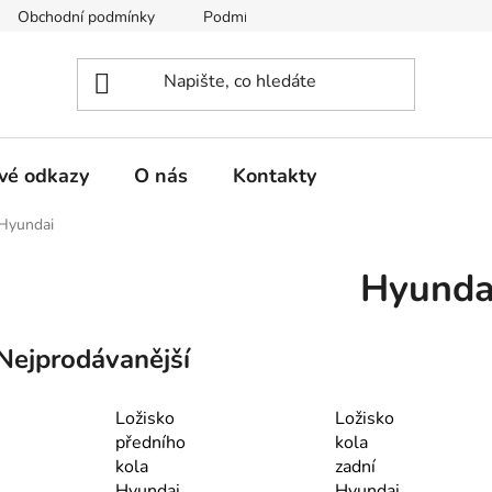
Obchodní podmínky
Podmínky ochrany osobních údajů
vé odkazy
O nás
Kontakty
Hyundai
Hyunda
Nejprodávanější
Ložisko
Ložisko
předního
kola
kola
zadní
Hyundai
Hyundai