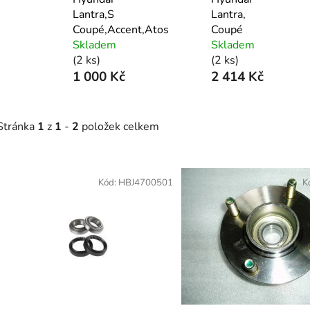
Lantra,S
Lantra,
Coupé,Accent,Atos
Coupé
Skladem
Skladem
(2 ks)
(2 ks)
1 000 Kč
2 414 Kč
Stránka
1
z
1
-
2
položek celkem
V
ý
Kód:
HBJ4700501
K
p
s
p
r
o