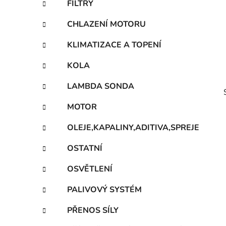
FILTRY
p
a
CHLAZENÍ MOTORU
n
KLIMATIZACE A TOPENÍ
e
l
KOLA
LAMBDA SONDA
MOTOR
OLEJE,KAPALINY,ADITIVA,SPREJE
OSTATNÍ
i
OSVĚTLENÍ
PALIVOVÝ SYSTÉM
PŘENOS SÍLY