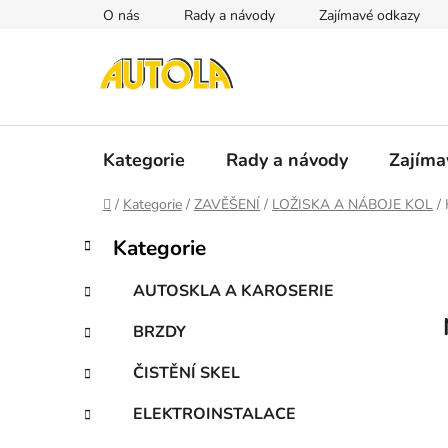
Přejít
O nás
Rady a návody
Zajímavé odkazy
na
obsah
Kategorie
Rady a návody
Zajíma
Domů
/
Kategorie
/
ZAVĚŠENÍ
/
LOŽISKA A NÁBOJE KOL
/
P
K
Přeskočit
Kategorie
a
kategorie
o
t
s
AUTOSKLA A KAROSERIE
e
t
g
BRZDY
r
o
a
r
ČISTĚNÍ SKEL
i
n
e
n
ELEKTROINSTALACE
í