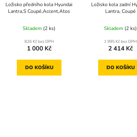
d
Ložisko předního kola Hyundai
Ložisko kola zadní H
u
Lantra,S Coupé,Accent,Atos
Lantra, Coupé
k
t
Skladem
(2 ks)
Skladem
(2 ks)
ů
826 Kč bez DPH
1 995 Kč bez DPH
1 000 Kč
2 414 Kč
DO KOŠÍKU
DO KOŠÍKU
O
v
l
á
d
a
c