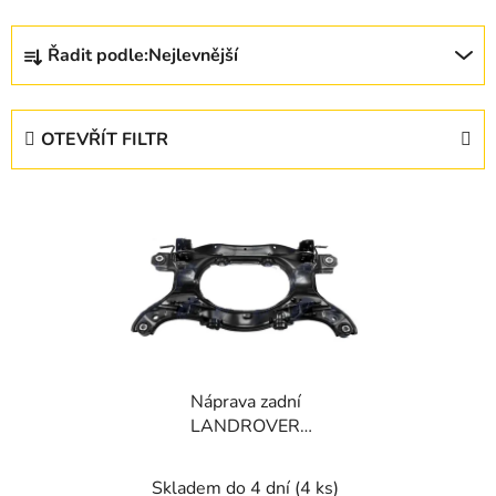
Ř
Řadit podle:
Nejlevnější
a
z
e
OTEVŘÍT FILTR
n
í
V
p
ý
r
p
o
i
d
s
u
p
k
r
t
Náprava zadní
o
ů
LANDROVER
d
FREELANDER II 2006-
u
Skladem do 4 dní
(4 ks)
k