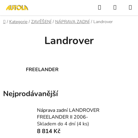
Přejít
Hledat
NÁKUP
na
KOŠÍK
obsah
Domů
/
Kategorie
/
ZAVĚŠENÍ
/
NÁPRAVA ZADNÍ
/
Landrover
Landrover
FREELANDER
Nejprodávanější
Náprava zadní LANDROVER
FREELANDER II 2006-
Skladem do 4 dní
(4 ks)
8 814 Kč