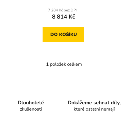
t
7 284 Kč bez DPH
ů
8 814 Kč
DO KOŠÍKU
1
položek celkem
O
v
l
á
d
a
Dlouholeté
Dokážeme sehnat díly,
c
zkušenosti
které ostatní nemají
í
p
r