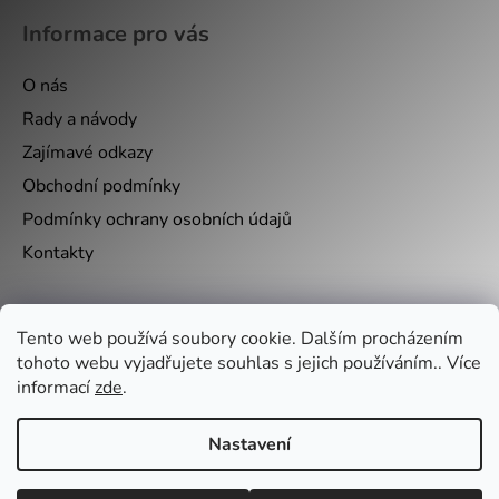
Informace pro vás
O nás
Rady a návody
Zajímavé odkazy
Obchodní podmínky
Podmínky ochrany osobních údajů
Kontakty
Nákupní košík
Tento web používá soubory cookie. Dalším procházením
tohoto webu vyjadřujete souhlas s jejich používáním.. Více
informací
zde
.
0
KS /
0 KČ
Nastavení
Vytvořil Shoptet
&