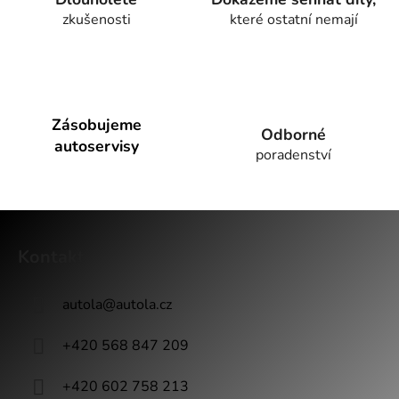
c
zkušenosti
které ostatní nemají
í
p
r
v
k
y
Zásobujeme
Odborné
v
autoservisy
poradenství
ý
p
i
Z
s
u
á
Kontakt
p
a
autola
@
autola.cz
t
í
+420 568 847 209
+420 602 758 213