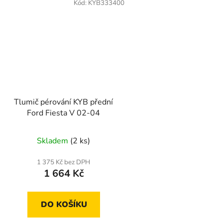
Kód:
KYB333400
Tlumič pérování KYB přední
Ford Fiesta V 02-04
Skladem
(2 ks)
1 375 Kč bez DPH
1 664 Kč
DO KOŠÍKU