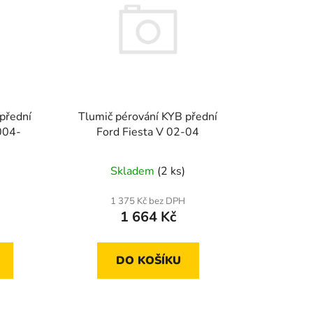
í
p
r
o
d
u
k
přední
Tlumič pérování KYB přední
t
004-
Ford Fiesta V 02-04
ů
Skladem
(2 ks)
1 375 Kč bez DPH
1 664 Kč
DO KOŠÍKU