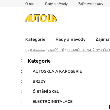
Přejít
O nás
Rady a návody
Zajímavé odkazy
na
obsah
Kategorie
Rady a návody
Zajíma
Domů
/
Kategorie
/
ZAVĚŠENÍ
/
TLUMIČE A PRUŽINY PÉRO
P
K
Přeskočit
Kategorie
a
kategorie
o
t
s
AUTOSKLA A KAROSERIE
e
t
g
BRZDY
r
o
a
r
ČISTĚNÍ SKEL
i
n
e
n
ELEKTROINSTALACE
í