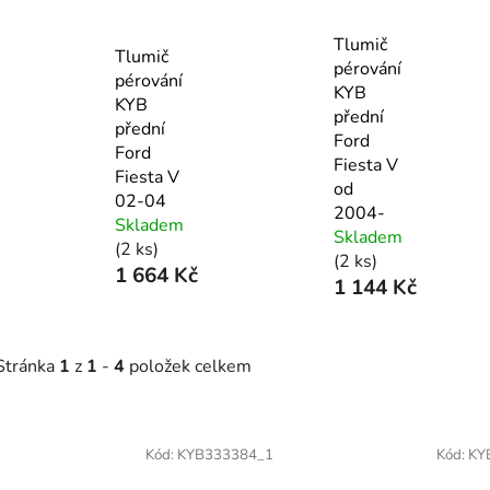
Tlumič
Tlumič
pérování
pérování
KYB
KYB
přední
přední
Ford
Ford
Fiesta V
Fiesta V
od
02-04
2004-
Skladem
Skladem
(2 ks)
(2 ks)
1 664 Kč
1 144 Kč
Stránka
1
z
1
-
4
položek celkem
V
ý
Kód:
KYB333384_1
Kód:
KY