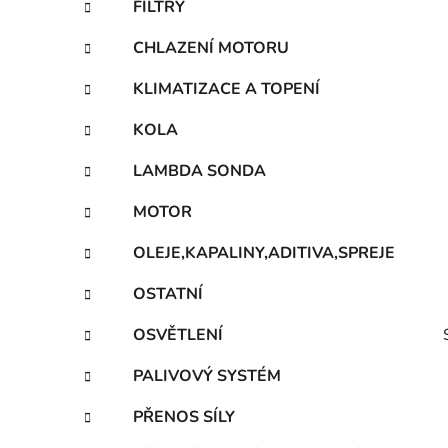
FILTRY
p
a
CHLAZENÍ MOTORU
n
KLIMATIZACE A TOPENÍ
e
l
KOLA
LAMBDA SONDA
MOTOR
OLEJE,KAPALINY,ADITIVA,SPREJE
OSTATNÍ
OSVĚTLENÍ
PALIVOVÝ SYSTÉM
PŘENOS SÍLY