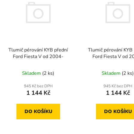
p
s
p
r
o
d
Tlumič pérování KYB přední
Tlumič pérování KYB 
u
Ford Fiesta V od 2004-
Ford Fiesta V od 2
k
t
Skladem
(2 ks)
Skladem
(2 ks)
ů
945 Kč bez DPH
945 Kč bez DPH
1 144 Kč
1 144 Kč
DO KOŠÍKU
DO KOŠÍKU