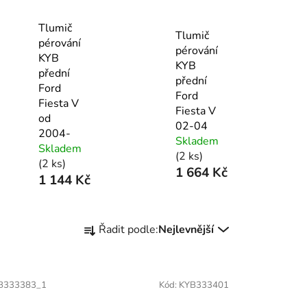
Tlumič
Tlumič
pérování
pérování
KYB
KYB
přední
přední
Ford
Ford
Fiesta V
Fiesta V
od
02-04
2004-
Skladem
Skladem
(2 ks)
(2 ks)
1 664 Kč
1 144 Kč
Ř
Řadit podle:
Nejlevnější
a
z
e
B333383_1
Kód:
KYB333401
n