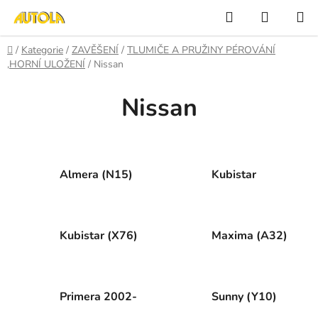
Přejít
Hledat
NÁKUP
na
KOŠÍK
obsah
Domů
/
Kategorie
/
ZAVĚŠENÍ
/
TLUMIČE A PRUŽINY PÉROVÁNÍ
,HORNÍ ULOŽENÍ
/
Nissan
Nissan
Almera (N15)
Kubistar
Kubistar (X76)
Maxima (A32)
Primera 2002-
Sunny (Y10)