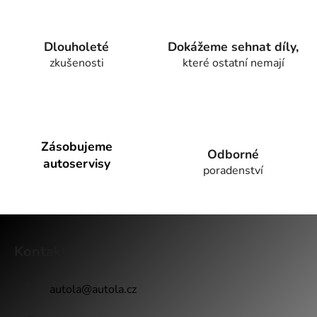
á
d
a
Dlouholeté
Dokážeme sehnat díly,
c
zkušenosti
které ostatní nemají
í
p
r
v
k
y
Zásobujeme
Odborné
v
autoservisy
poradenství
ý
p
i
Z
s
u
á
Kontakt
p
a
autola
@
autola.cz
t
í