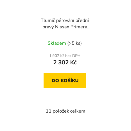
Tlumič pérování přední
pravý Nissan Primera
2002-
Skladem
(>5 ks)
1 902 Kč bez DPH
2 302 Kč
DO KOŠÍKU
11
položek celkem
O
v
l