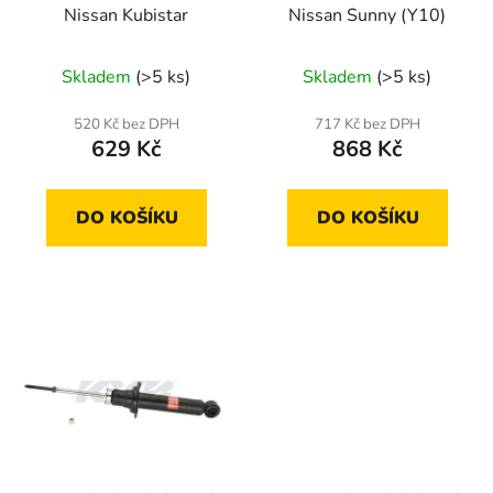
ů
Nissan Kubistar
Nissan Sunny (Y10)
d
u
Skladem
(>5 ks)
Skladem
(>5 ks)
k
t
520 Kč bez DPH
717 Kč bez DPH
ů
629 Kč
868 Kč
DO KOŠÍKU
DO KOŠÍKU