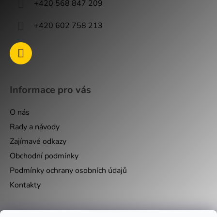
+420 568 847 209
+420 602 758 213
Informace pro vás
O nás
Rady a návody
Zajímavé odkazy
Obchodní podmínky
Podmínky ochrany osobních údajů
Kontakty