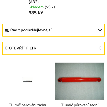
(A32)
Skladem
(>5 ks)
985 Kč
Ř
Řadit podle:
Nejlevnější
a
z
e
OTEVŘÍT FILTR
n
í
V
p
ý
r
p
o
i
d
s
u
p
k
r
t
Tlumič pérování zadní
Tlumič pérování zadní
o