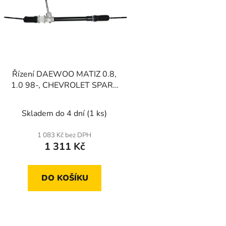
s
p
r
o
d
Řízení DAEWOO MATIZ 0.8,
u
1.0 98-, CHEVROLET SPARK
k
98- (bez posilovače řízení)
t
Skladem do 4 dní
(1 ks)
ů
1 083 Kč bez DPH
1 311 Kč
DO KOŠÍKU
O