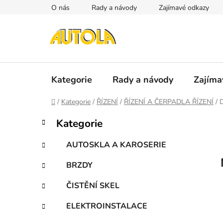
Přejít
O nás
Rady a návody
Zajímavé odkazy
na
obsah
Kategorie
Rady a návody
Zajíma
Domů
/
Kategorie
/
ŘÍZENÍ
/
ŘÍZENÍ A ČERPADLA ŘÍZENÍ
/
P
K
Přeskočit
Kategorie
a
kategorie
o
t
s
AUTOSKLA A KAROSERIE
e
t
g
BRZDY
r
o
a
r
ČISTĚNÍ SKEL
i
n
e
n
ELEKTROINSTALACE
í