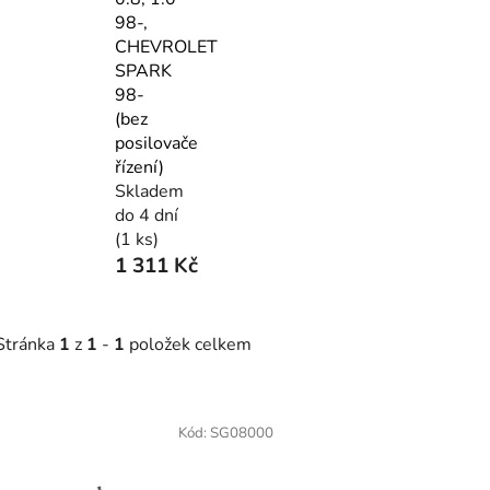
98-,
CHEVROLET
SPARK
98-
(bez
posilovače
řízení)
Skladem
do 4 dní
(1 ks)
1 311 Kč
Stránka
1
z
1
-
1
položek celkem
V
ý
Kód:
SG08000
p