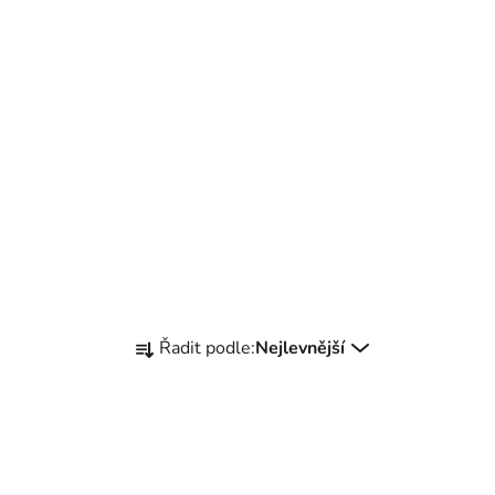
Ř
Řadit podle:
Nejlevnější
a
z
e
n
í