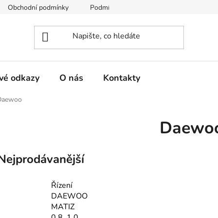
Obchodní podmínky
Podmínky ochrany osobních údajů
vé odkazy
O nás
Kontakty
Daewoo
Daewo
Nejprodávanější
Řízení
DAEWOO
MATIZ
0.8, 1.0