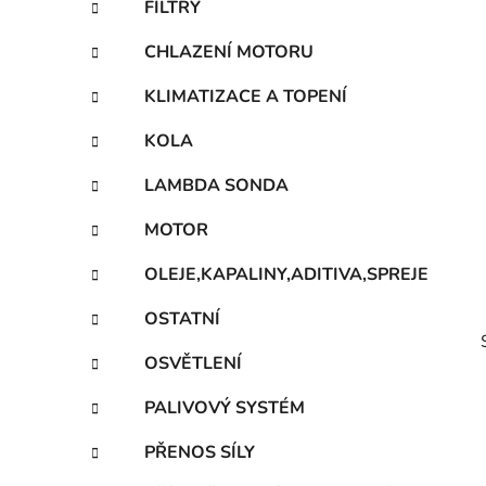
FILTRY
p
a
CHLAZENÍ MOTORU
n
KLIMATIZACE A TOPENÍ
e
l
KOLA
LAMBDA SONDA
MOTOR
OLEJE,KAPALINY,ADITIVA,SPREJE
OSTATNÍ
OSVĚTLENÍ
PALIVOVÝ SYSTÉM
PŘENOS SÍLY