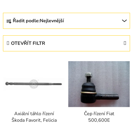
Ř
Řadit podle:
Nejlevnější
a
z
e
OTEVŘÍT FILTR
n
í
V
p
ý
r
p
o
i
d
s
u
p
k
r
t
Axiální táhlo řízení
Čep řízení Fiat
o
ů
Škoda Favorit, Felicia
500,600E
d
u