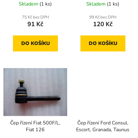
Skladem
(1 ks)
Skladem
(1 ks)
k
t
75 Kč bez DPH
99 Kč bez DPH
ů
91 Kč
120 Kč
DO KOŠÍKU
DO KOŠÍKU
Čep řízení Fiat 500F/L,
Čep řízení Ford Consul,
Fiat 126
Escort, Granada, Taunus