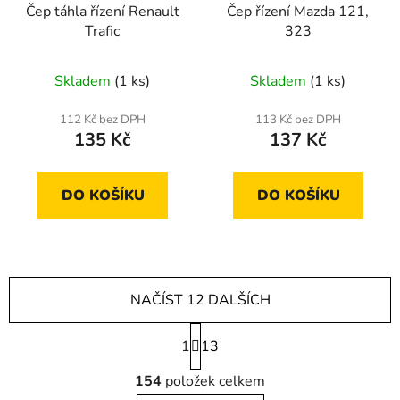
Čep táhla řízení Renault
Čep řízení Mazda 121,
Trafic
323
Skladem
(1 ks)
Skladem
(1 ks)
112 Kč bez DPH
113 Kč bez DPH
135 Kč
137 Kč
DO KOŠÍKU
DO KOŠÍKU
NAČÍST 12 DALŠÍCH
S
1
t
13
r
O
á
154
položek celkem
v
n