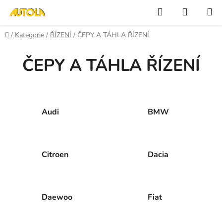
Přejít
Hledat
NÁKUP
na
KOŠÍK
obsah
Domů
/
Kategorie
/
ŘÍZENÍ
/
ČEPY A TÁHLA ŘÍZENÍ
ČEPY A TÁHLA ŘÍZENÍ
Audi
BMW
Citroen
Dacia
Daewoo
Fiat