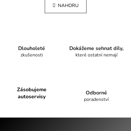
l
k
NAHORU
á
o
d
v
a
á
c
n
í
í
p
r
Dlouholeté
Dokážeme sehnat díly,
v
zkušenosti
které ostatní nemají
k
y
v
ý
p
Zásobujeme
i
Odborné
autoservisy
s
poradenství
u
Z
á