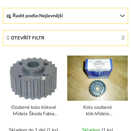
Ř
Řadit podle:
Nejlevnější
a
z
e
OTEVŘÍT FILTR
n
í
V
p
ý
r
p
o
i
d
s
u
p
k
r
t
Ozubené kolo klikové
Kolo ozubené
o
ů
hřídele Škoda Fabia
klik.hřídele
d
I,Octavia I 1,9TDi/SDi
Octavia,Fabia Superb
u
Skladem do 1 dní
(1 ks)
Skladem
(1 ks)