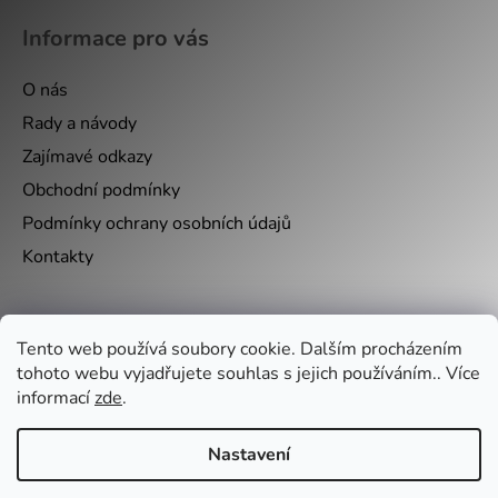
Informace pro vás
O nás
Rady a návody
Zajímavé odkazy
Obchodní podmínky
Podmínky ochrany osobních údajů
Kontakty
Nákupní košík
Tento web používá soubory cookie. Dalším procházením
tohoto webu vyjadřujete souhlas s jejich používáním.. Více
0
KS /
0 KČ
informací
zde
.
Nastavení