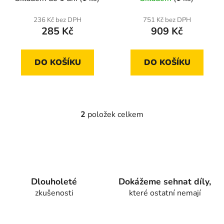
k
t
236 Kč bez DPH
751 Kč bez DPH
ů
285 Kč
909 Kč
DO KOŠÍKU
DO KOŠÍKU
2
položek celkem
O
v
l
á
d
a
Dlouholeté
Dokážeme sehnat díly,
c
zkušenosti
které ostatní nemají
í
p
r