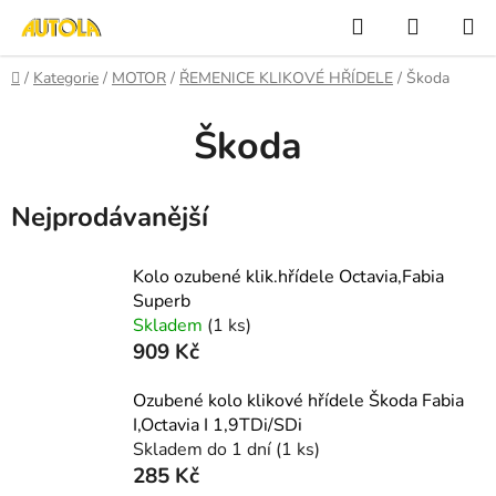
Přejít
Hledat
NÁKUP
na
KOŠÍK
obsah
Domů
/
Kategorie
/
MOTOR
/
ŘEMENICE KLIKOVÉ HŘÍDELE
/
Škoda
Škoda
Nejprodávanější
Kolo ozubené klik.hřídele Octavia,Fabia
Superb
Skladem
(1 ks)
909 Kč
Ozubené kolo klikové hřídele Škoda Fabia
I,Octavia I 1,9TDi/SDi
Skladem do 1 dní
(1 ks)
285 Kč