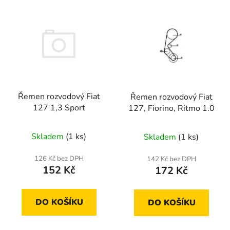
V
p
ý
r
p
o
i
d
s
u
p
k
r
t
Řemen rozvodový Fiat
Řemen rozvodový Fiat
o
ů
127 1,3 Sport
127, Fiorino, Ritmo 1.0
d
u
Skladem
(1 ks)
Skladem
(1 ks)
k
t
126 Kč bez DPH
142 Kč bez DPH
ů
152 Kč
172 Kč
DO KOŠÍKU
DO KOŠÍKU