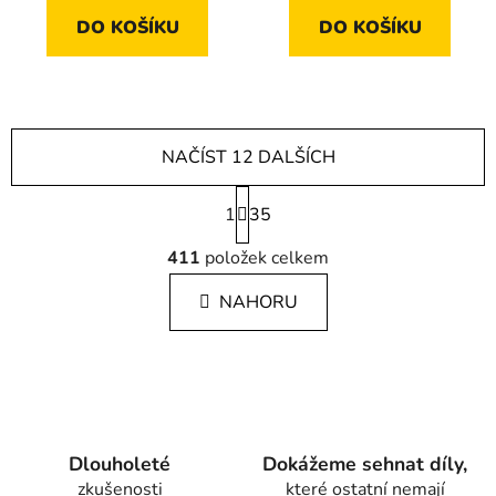
DO KOŠÍKU
DO KOŠÍKU
NAČÍST 12 DALŠÍCH
S
1
t
35
r
O
á
411
položek celkem
v
n
l
k
NAHORU
á
o
d
v
a
á
c
n
í
í
p
r
Dlouholeté
Dokážeme sehnat díly,
v
zkušenosti
které ostatní nemají