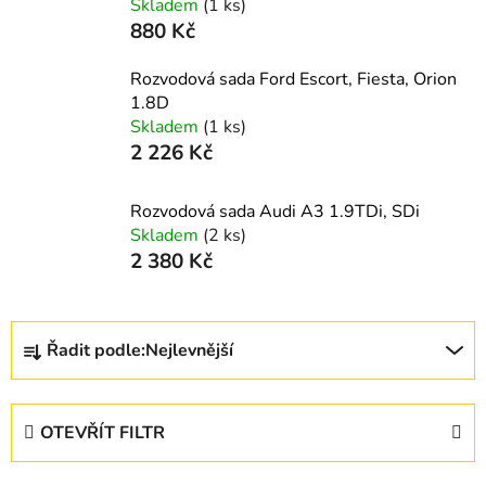
Skladem
(1 ks)
880 Kč
Rozvodová sada Ford Escort, Fiesta, Orion
1.8D
Skladem
(1 ks)
2 226 Kč
Rozvodová sada Audi A3 1.9TDi, SDi
Skladem
(2 ks)
2 380 Kč
Ř
Řadit podle:
Nejlevnější
a
z
e
OTEVŘÍT FILTR
n
í