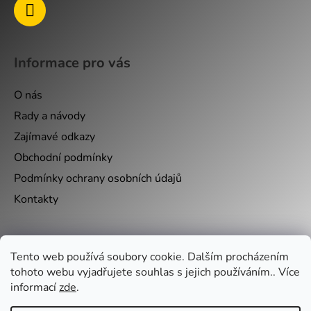
Informace pro vás
O nás
Rady a návody
Zajímavé odkazy
Obchodní podmínky
Podmínky ochrany osobních údajů
Kontakty
Nákupní košík
Tento web používá soubory cookie. Dalším procházením
tohoto webu vyjadřujete souhlas s jejich používáním.. Více
0
KS /
0 KČ
informací
zde
.