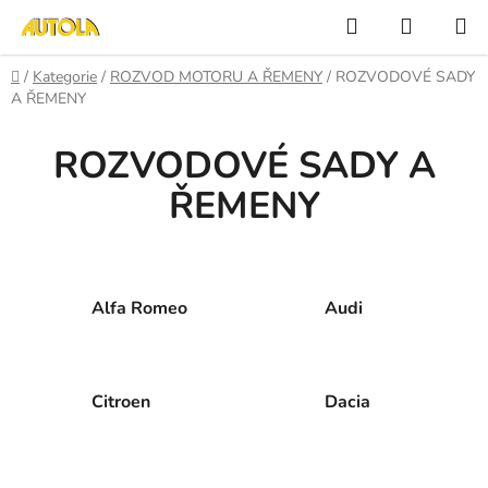
Přejít
Hledat
NÁKUP
na
KOŠÍK
obsah
Domů
/
Kategorie
/
ROZVOD MOTORU A ŘEMENY
/
ROZVODOVÉ SADY
A ŘEMENY
ROZVODOVÉ SADY A
ŘEMENY
Alfa Romeo
Audi
Citroen
Dacia