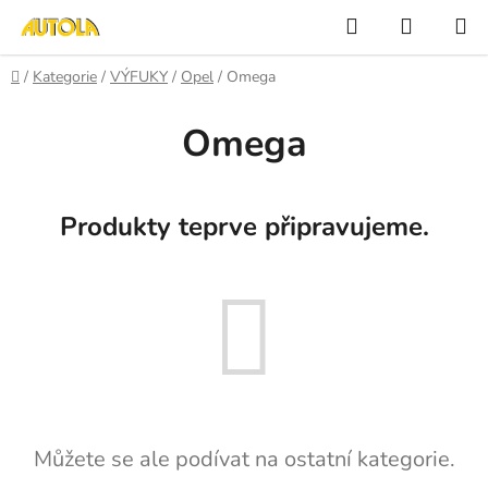
Přejít
Hledat
NÁKUP
na
KOŠÍK
obsah
Domů
/
Kategorie
/
VÝFUKY
/
Opel
/
Omega
Omega
Produkty teprve připravujeme.
Můžete se ale podívat na ostatní kategorie.