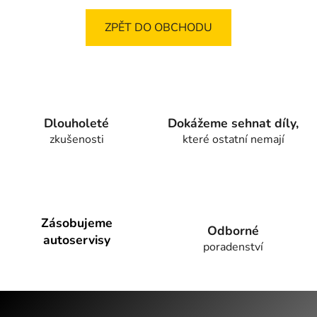
ZPĚT DO OBCHODU
Dlouholeté
Dokážeme sehnat díly,
zkušenosti
které ostatní nemají
Zásobujeme
Odborné
autoservisy
poradenství
Z