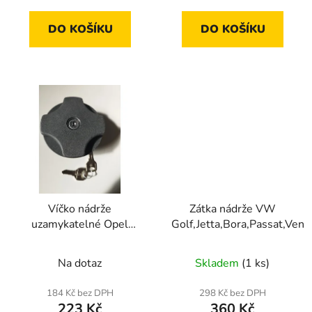
DO KOŠÍKU
DO KOŠÍKU
Víčko nádrže
Zátka nádrže VW
uzamykatelné Opel
Golf,Jetta,Bora,Passat,Vent
Corsa A, Kadett D,E
Na dotaz
Skladem
(1 ks)
184 Kč bez DPH
298 Kč bez DPH
223 Kč
360 Kč