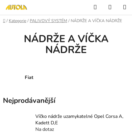
Přejít
Hledat
NÁKUP
na
KOŠÍK
obsah
Domů
/
Kategorie
/
PALIVOVÝ SYSTÉM
/
NÁDRŽE A VÍČKA NÁDRŽE
NÁDRŽE A VÍČKA
NÁDRŽE
Fiat
Nejprodávanější
Víčko nádrže uzamykatelné Opel Corsa A,
Kadett D,E
Na dotaz