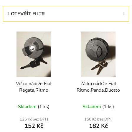
z
e
OTEVŘÍT FILTR
n
í
V
p
ý
r
p
o
i
d
s
u
p
k
r
t
Víčko nádrže Fiat
Zátka nádrže Fiat
o
ů
Regata,Ritmo
Ritmo,Panda,Ducato
d
u
Skladem
(1 ks)
Skladem
(1 ks)
k
t
126 Kč bez DPH
150 Kč bez DPH
ů
152 Kč
182 Kč