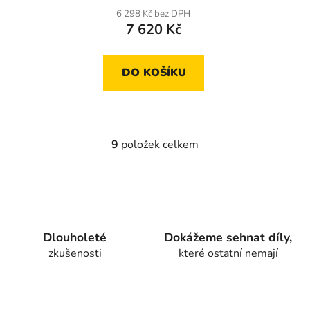
6 298 Kč bez DPH
7 620 Kč
DO KOŠÍKU
9
položek celkem
O
v
l
á
d
a
Dlouholeté
Dokážeme sehnat díly,
c
zkušenosti
které ostatní nemají
í
p
r
v