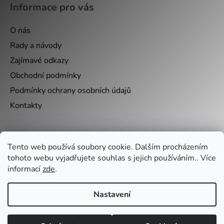
Informace pro vás
O nás
Rady a návody
Zajímavé odkazy
Obchodní podmínky
Podmínky ochrany osobních údajů
Kontakty
Nákupní košík
Tento web používá soubory cookie. Dalším procházením
tohoto webu vyjadřujete souhlas s jejich používáním.. Více
0
KS /
0 KČ
informací
zde
.
Nastavení
Vytvořil Shoptet
&