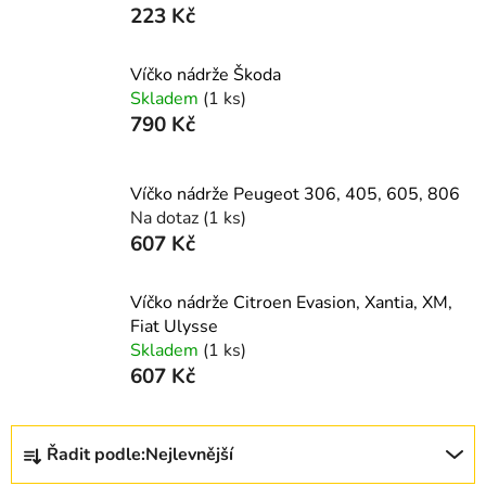
223 Kč
Víčko nádrže Škoda
Skladem
(1 ks)
790 Kč
Víčko nádrže Peugeot 306, 405, 605, 806
Na dotaz
(1 ks)
607 Kč
Víčko nádrže Citroen Evasion, Xantia, XM,
Fiat Ulysse
Skladem
(1 ks)
607 Kč
Ř
Řadit podle:
Nejlevnější
a