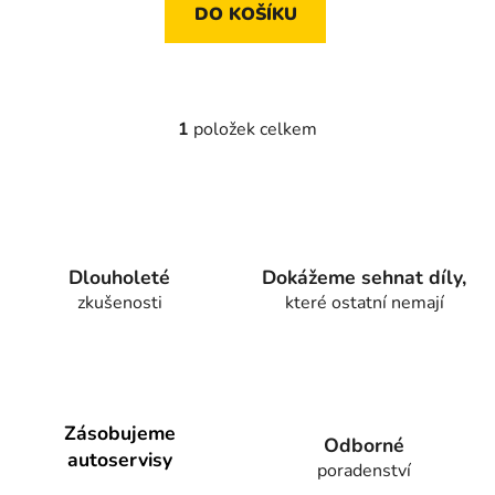
DO KOŠÍKU
1
položek celkem
O
v
l
á
d
a
Dlouholeté
Dokážeme sehnat díly,
c
zkušenosti
které ostatní nemají
í
p
r
v
k
y
Zásobujeme
Odborné
v
autoservisy
poradenství
ý