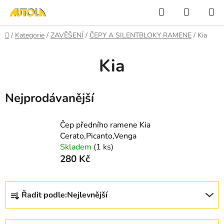
Přejít
Hledat
NÁKUP
na
KOŠÍK
obsah
Domů
/
Kategorie
/
ZAVĚŠENÍ
/
ČEPY A SILENTBLOKY RAMENE
/
Kia
Kia
Nejprodávanější
Čep předního ramene Kia
Cerato,Picanto,Venga
Skladem
(1 ks)
280 Kč
Ř
Řadit podle:
Nejlevnější
a
z