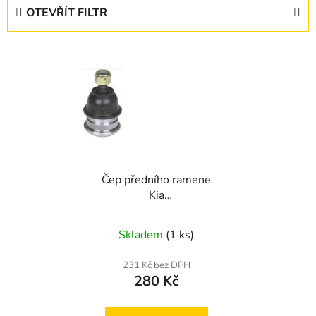
e
OTEVŘÍT FILTR
n
í
V
p
ý
r
p
o
i
d
s
u
p
k
r
t
Čep předního ramene
o
ů
Kia
d
Cerato,Picanto,Venga
u
Skladem
(1 ks)
k
t
231 Kč bez DPH
ů
280 Kč