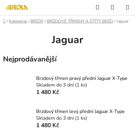
Přejít
Hledat
NÁKUP
na
KOŠÍK
obsah
Domů
/
Kategorie
/
BRZDY
/
BRZDOVÉ TŘMENY A ŠTÍTY BRZD
/
Jaguar
Jaguar
Nejprodávanější
Brzdový třmen pravý přední Jaguar X-Type
Skladem do 3 dní
(1 ks)
1 480 Kč
Brzdový třmen levý přední Jaguar X-Type
Skladem do 3 dní
(1 ks)
1 480 Kč