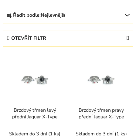
Ř
Řadit podle:
Nejlevnější
a
z
e
OTEVŘÍT FILTR
n
í
V
p
ý
r
p
o
i
d
s
u
p
k
r
t
Brzdový třmen levý
Brzdový třmen pravý
o
ů
přední Jaguar X-Type
přední Jaguar X-Type
d
u
Skladem do 3 dní
(1 ks)
Skladem do 3 dní
(1 ks)
k