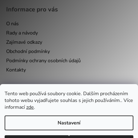
Informace pro vás
O nás
Rady a návody
Zajímavé odkazy
Obchodní podmínky
Podmínky ochrany osobních údajů
Kontakty
Nákupní košík
Tento web používá soubory cookie. Dalším procházením
tohoto webu vyjadřujete souhlas s jejich používáním.. Více
informací
zde
.
0
KS /
0 KČ
Nastavení
Vytvořil Shoptet
&