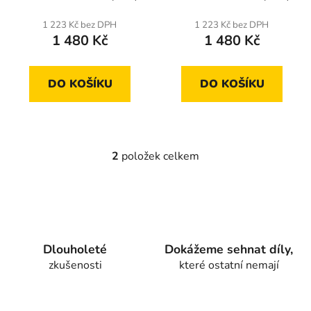
t
1 223 Kč bez DPH
1 223 Kč bez DPH
ů
1 480 Kč
1 480 Kč
DO KOŠÍKU
DO KOŠÍKU
2
položek celkem
O
v
l
á
d
a
Dlouholeté
Dokážeme sehnat díly,
c
zkušenosti
které ostatní nemají
í
p
r