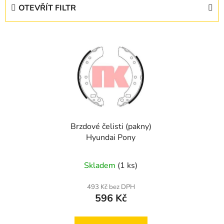
e
OTEVŘÍT FILTR
n
í
V
p
ý
r
p
o
i
d
s
u
p
k
r
t
Brzdové čelisti (pakny)
o
ů
Hyundai Pony
d
u
Skladem
(1 ks)
k
t
493 Kč bez DPH
ů
596 Kč