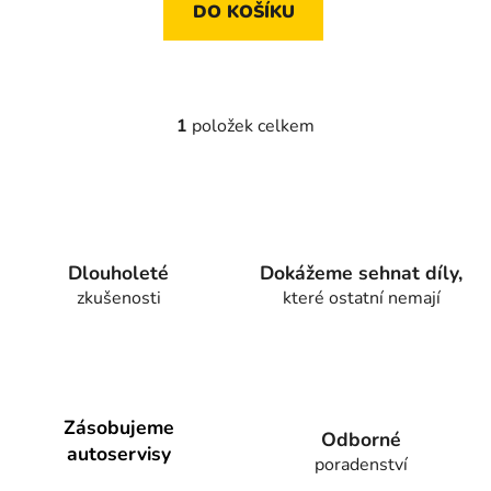
DO KOŠÍKU
1
položek celkem
O
v
l
á
d
a
Dlouholeté
Dokážeme sehnat díly,
c
zkušenosti
které ostatní nemají
í
p
r
v
k
y
Zásobujeme
Odborné
v
autoservisy
poradenství
ý