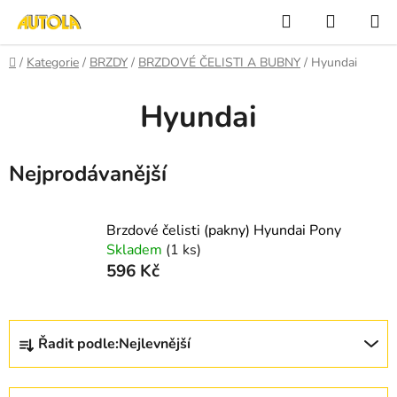
Přejít
Hledat
NÁKUP
na
KOŠÍK
obsah
Domů
/
Kategorie
/
BRZDY
/
BRZDOVÉ ČELISTI A BUBNY
/
Hyundai
Hyundai
Nejprodávanější
Brzdové čelisti (pakny) Hyundai Pony
Skladem
(1 ks)
596 Kč
Ř
Řadit podle:
Nejlevnější
a
z