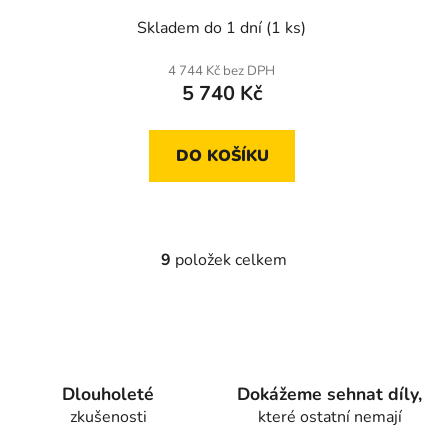
Skladem do 1 dní
(1 ks)
4 744 Kč bez DPH
5 740 Kč
DO KOŠÍKU
9
položek celkem
O
v
l
á
d
a
Dlouholeté
Dokážeme sehnat díly,
c
zkušenosti
které ostatní nemají
í
p