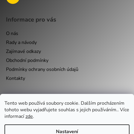
Informace pro vás
O nás
Rady a návody
Zajímavé odkazy
Obchodní podmínky
Podmínky ochrany osobních údajů
Kontakty
Nákupní košík
Tento web používá soubory cookie. Dalším procházením
tohoto webu vyjadřujete souhlas s jejich používáním.. Více
0
KS /
0 KČ
informací
zde
.
Nastavení