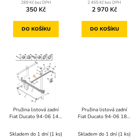
289 Kč bez DPH
2 455 Kč bez DPH
ů
350 Kč
2 970 Kč
DO KOŠÍKU
DO KOŠÍKU
Pružina listová zadní
Pružina listová zadní
Fiat Ducato 94-06 14Q
Fiat Ducato 94-06 18Q
(jeden list)
(jeden list)
Skladem do 1 dní
(1 ks)
Skladem do 1 dní
(1 ks)