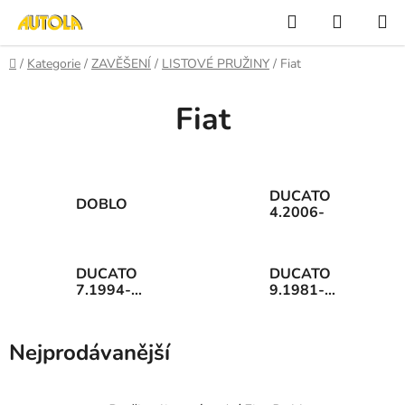
Přejít
Hledat
NÁKUP
na
KOŠÍK
obsah
Domů
/
Kategorie
/
ZAVĚŠENÍ
/
LISTOVÉ PRUŽINY
/
Fiat
Fiat
DUCATO
DOBLO
4.2006-
DUCATO
DUCATO
7.1994-
9.1981-
8.2006
2.1994
Nejprodávanější