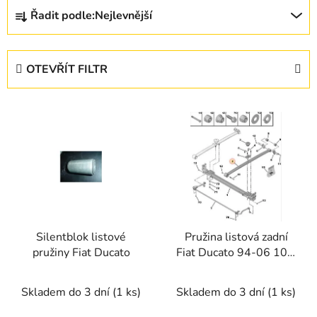
Ř
Řadit podle:
Nejlevnější
a
z
e
OTEVŘÍT FILTR
n
í
V
p
ý
r
p
o
i
d
s
u
p
k
r
t
Silentblok listové
Pružina listová zadní
o
ů
pružiny Fiat Ducato
Fiat Ducato 94-06 10Q
d
(jeden list)
u
Skladem do 3 dní
(1 ks)
Skladem do 3 dní
(1 ks)
k
t