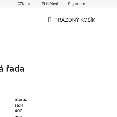
CZK
Přihlášení
Registrace
Kontakty
PRÁZDNÝ KOŠÍK
NÁKUPNÍ
KOŠÍK
á řada
Stěrač
sada
400
mm