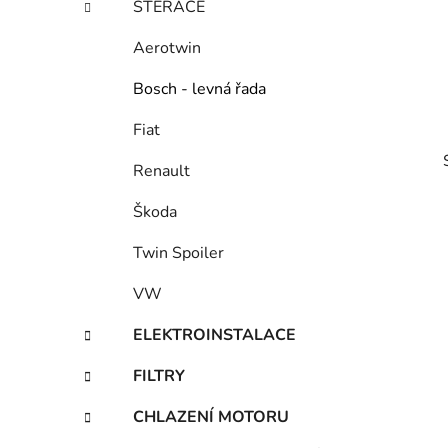
STĚRAČE
p
a
Aerotwin
n
Bosch - levná řada
e
l
Fiat
Renault
Škoda
Twin Spoiler
VW
i
ELEKTROINSTALACE
FILTRY
CHLAZENÍ MOTORU