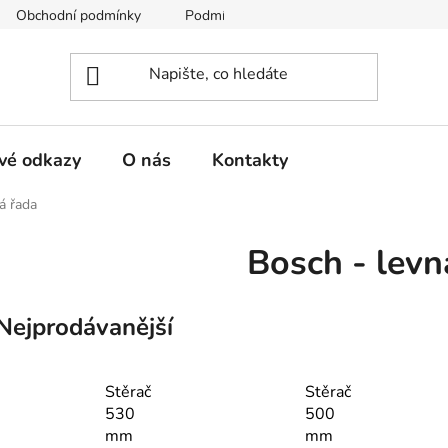
Obchodní podmínky
Podmínky ochrany osobních údajů
vé odkazy
O nás
Kontakty
á řada
Bosch - levn
Nejprodávanější
Stěrač
Stěrač
530
500
mm
mm