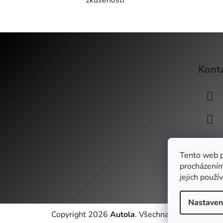
Z
á
Kont
p
a
t
í
Tento web p
procházením
jejich použí
Nastaven
Copyright 2026
Autola
. Všechna práva vyhraze