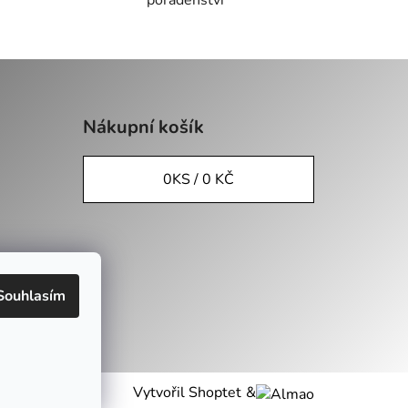
Nákupní košík
0
KS /
0 KČ
údajů
Souhlasím
Vytvořil Shoptet
&