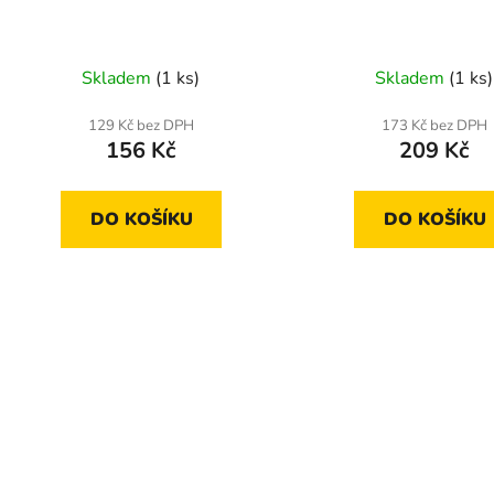
u
k
t
Skladem
(1 ks)
Skladem
(1 ks)
ů
129 Kč bez DPH
173 Kč bez DPH
156 Kč
209 Kč
DO KOŠÍKU
DO KOŠÍKU
O
v
l
á
d
a
c
í