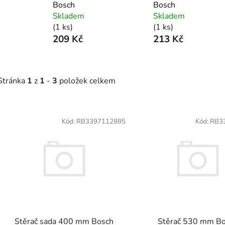
Bosch
Bosch
Skladem
Skladem
(1 ks)
(1 ks)
209 Kč
213 Kč
Stránka
1
z
1
-
3
položek celkem
V
ý
Kód:
RB3397112885
Kód:
RB3
p
s
p
r
o
d
Stěrač sada 400 mm Bosch
Stěrač 530 mm B