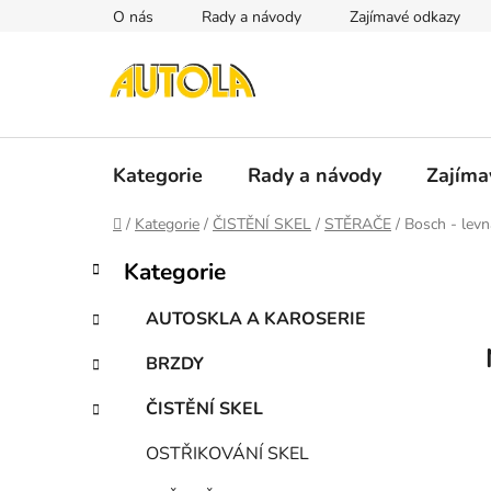
Přejít
O nás
Rady a návody
Zajímavé odkazy
na
obsah
Kategorie
Rady a návody
Zajíma
Domů
/
Kategorie
/
ČISTĚNÍ SKEL
/
STĚRAČE
/
Bosch - levn
P
K
Přeskočit
Kategorie
a
kategorie
o
t
s
AUTOSKLA A KAROSERIE
e
t
g
BRZDY
r
o
a
r
ČISTĚNÍ SKEL
i
n
e
n
OSTŘIKOVÁNÍ SKEL
í