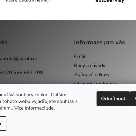
akt
Informace pro vás
O nás
autola
@
autola.cz
Rady a návody
+420 568 847 209
Zajímavé odkazy
Obchodní podmínky
+420 602 758 213
Podmínky ochrany osobních 
oužívá soubory cookie. Dalším
Odmítnout
 tohoto webu vyjadřujete souhlas s
Kontakty
váním.. Více informací
zde
.
í
na.
Upravit nastavení cookies