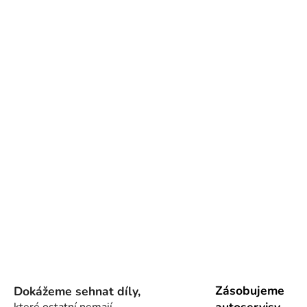
Zásobujeme
Dokážeme sehnat díly,
autoservisy
které ostatní nemají