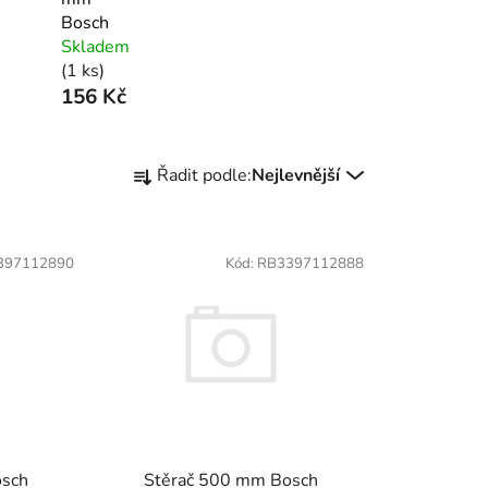
Bosch
Skladem
(1 ks)
156 Kč
Ř
Řadit podle:
Nejlevnější
a
z
e
397112890
Kód:
RB3397112888
n
í
p
r
o
d
u
k
osch
Stěrač 500 mm Bosch