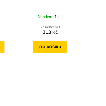
t
ů
Skladem
(1 ks)
176 Kč bez DPH
213 Kč
DO KOŠÍKU