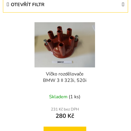
e
OTEVŘÍT FILTR
n
í
V
p
ý
r
p
o
i
d
s
u
p
k
r
t
Víčko rozdělovače
o
ů
BMW 3 II 323i, 520i
d
u
Skladem
(1 ks)
k
t
231 Kč bez DPH
ů
280 Kč