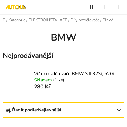
Přejít
Hledat
NÁKUP
na
KOŠÍK
obsah
Domů
/
Kategorie
/
ELEKTROINSTALACE
/
Díly rozdělovače
/
BMW
BMW
Nejprodávanější
Víčko rozdělovače BMW 3 II 323i, 520i
Skladem
(1 ks)
280 Kč
Ř
Řadit podle:
Nejlevnější
a
z