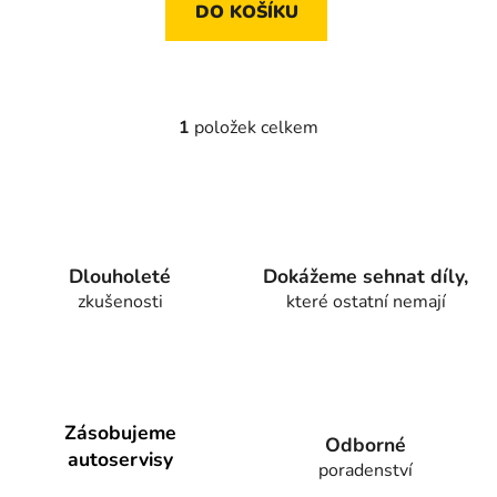
DO KOŠÍKU
1
položek celkem
O
v
l
á
d
a
Dlouholeté
Dokážeme sehnat díly,
c
zkušenosti
které ostatní nemají
í
p
r
v
k
y
Zásobujeme
Odborné
v
autoservisy
poradenství
ý