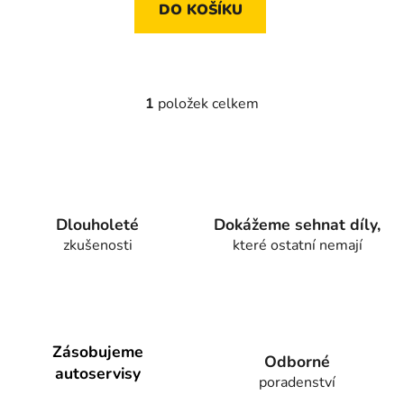
DO KOŠÍKU
1
položek celkem
O
v
l
á
d
a
Dlouholeté
Dokážeme sehnat díly,
c
zkušenosti
které ostatní nemají
í
p
r
v
k
y
Zásobujeme
Odborné
v
autoservisy
poradenství
ý