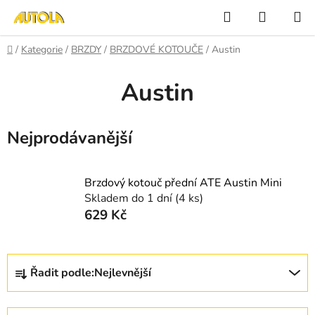
Přejít
Hledat
NÁKUP
na
KOŠÍK
obsah
Domů
/
Kategorie
/
BRZDY
/
BRZDOVÉ KOTOUČE
/
Austin
Austin
Nejprodávanější
Brzdový kotouč přední ATE Austin Mini
Skladem do 1 dní
(4 ks)
629 Kč
Ř
Řadit podle:
Nejlevnější
a
z