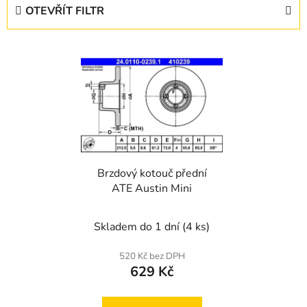
e
OTEVŘÍT FILTR
n
í
V
p
ý
r
p
o
i
d
s
u
p
k
r
t
Brzdový kotouč přední
o
ů
ATE Austin Mini
d
u
Skladem do 1 dní
(4 ks)
k
t
520 Kč bez DPH
ů
629 Kč