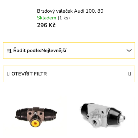
Brzdový váleček Audi 100, 80
Skladem
(1 ks)
296 Kč
Ř
Řadit podle:
Nejlevnější
a
z
e
OTEVŘÍT FILTR
n
í
V
p
ý
r
p
o
i
d
s
u
p
k