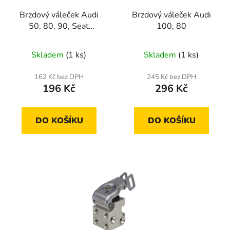
r
t
Brzdový váleček Audi
Brzdový váleček Audi
o
ů
50, 80, 90, Seat
100, 80
d
Cordoba, Ibiza, Toledo
u
Skladem
(1 ks)
Skladem
(1 ks)
k
t
162 Kč bez DPH
245 Kč bez DPH
ů
196 Kč
296 Kč
DO KOŠÍKU
DO KOŠÍKU