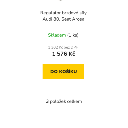
Regulátor brzdové síly
Audi 80, Seat Arosa
Skladem
(1 ks)
1 302 Kč bez DPH
1 576 Kč
DO KOŠÍKU
3
položek celkem
O
v
l
á