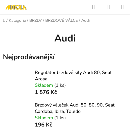
Přejít
Hledat
NÁKUP
na
KOŠÍK
obsah
Domů
/
Kategorie
/
BRZDY
/
BRZDOVÉ VÁLCE
/
Audi
Audi
Nejprodávanější
Regulátor brzdové síly Audi 80, Seat
Arosa
Skladem
(1 ks)
1 576 Kč
Brzdový váleček Audi 50, 80, 90, Seat
Cordoba, Ibiza, Toledo
Skladem
(1 ks)
196 Kč