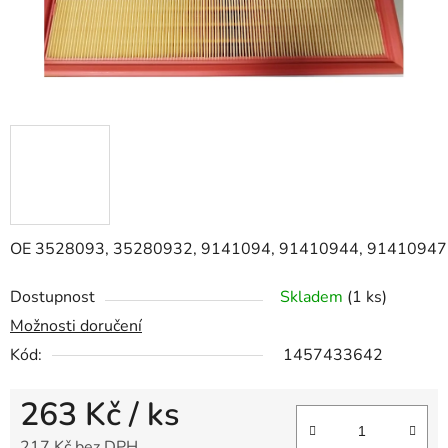
OE
3528093,
35280932,
9141094,
91410944,
91410947
Dostupnost
Skladem
(1 ks)
Možnosti doručení
Kód:
1457433642
263 Kč
/ ks
217 Kč bez DPH