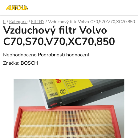
Přejít
na
obsah
Domů
/
Kategorie
/
FILTRY
/
Vzduchový filtr Volvo C70,S70,V70,XC70,850
Vzduchový filtr Volvo
C70,S70,V70,XC70,850
Průměrné
Neohodnoceno
Podrobnosti hodnocení
hodnocení
Značka:
BOSCH
produktu
je
0,0
z
5
hvězdiček.