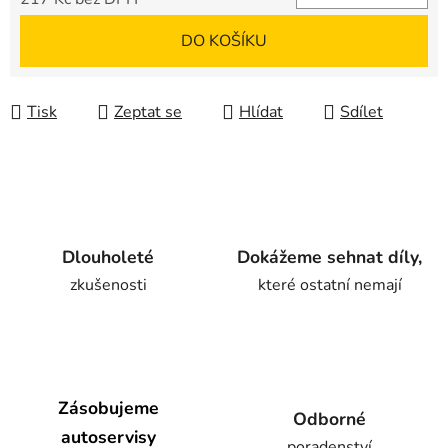
Měrná cena:
DO KOŠÍKU
Tisk
Zeptat se
Hlídat
Sdílet
Dlouholeté
Dokážeme sehnat díly,
zkušenosti
které ostatní nemají
Zásobujeme
Odborné
autoservisy
poradenství