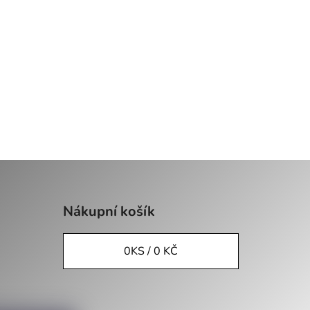
Nákupní košík
0
KS /
0 KČ