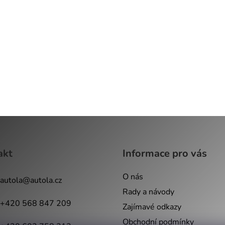
akt
Informace pro vás
O nás
autola
@
autola.cz
Rady a návody
+420 568 847 209
Zajímavé odkazy
Obchodní podmínky