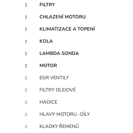
í
FILTRY
p
a
CHLAZENÍ MOTORU
n
KLIMATIZACE A TOPENÍ
e
l
KOLA
LAMBDA SONDA
MOTOR
EGR VENTILY
FILTRY OLEJOVÉ
HADICE
HLAVY MOTORU -DÍLY
KLADKY ŘEMENŮ