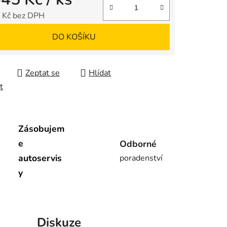
 Kč bez DPH
 cena:
DO KOŠÍKU
Zeptat se
Hlídat
t
Zásobujem
e
Odborné
autoservis
poradenství
y
Diskuze