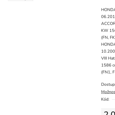
produk
HONDA,
je
06.201
0,0
ACCORD
z
KW 156
5
(FN, F
hvězdič
HONDA, 
10.200
VIII Ha
1586 cc
(FN1, 
Dostup
Možnos
Kód:
2 