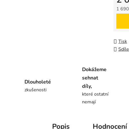
1 690
Měrná
Tisk
Sdíle
Dokážeme
sehnat
Dlouholeté
díly,
zkušenosti
které ostatní
nemají
Popis
Hodnocení