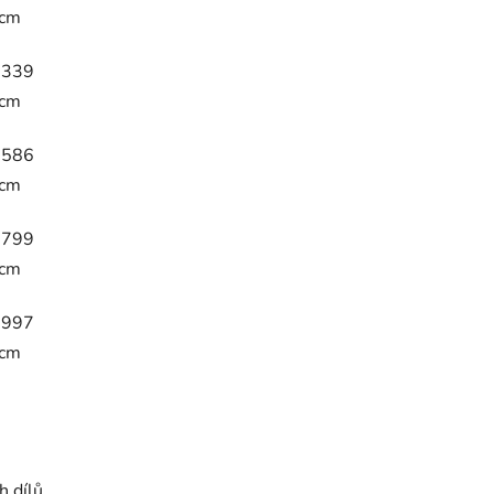
ccm
1339
ccm
1586
ccm
1799
ccm
1997
ccm
h dílů