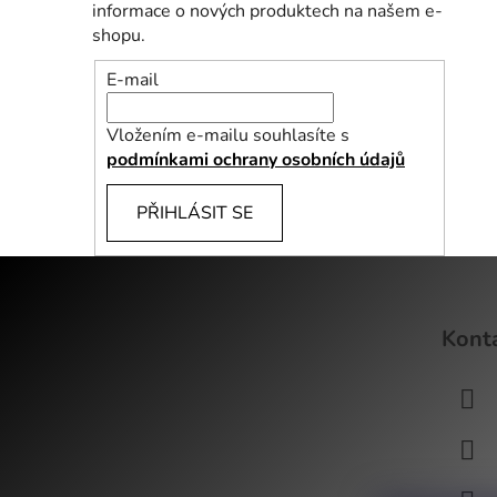
informace o nových produktech na našem e-
shopu.
E-mail
Vložením e-mailu souhlasíte s
podmínkami ochrany osobních údajů
PŘIHLÁSIT SE
Z
á
Kont
p
a
t
í