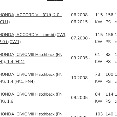
HONDA, ACCORD VIII (CU), 2.0 i
06.2008 -
115
156
(CU1)
06.2015
KW
PS
HONDA, ACCORD VIII kombi (CW),
115
156
07.2008 -
2.0 i (CW1)
KW
PS
HONDA, CIVIC VIII Hatchback (FN,
61
83
09.2005 -
FK), 1.4 (FK1)
KW
PS
HONDA, CIVIC VIII Hatchback (FN,
73
100
10.2008 -
FK), 1.4 (FK1, FN4)
KW
PS
HONDA, CIVIC VIII Hatchback (FN,
84
114
09.2005 -
FK), 1.6
KW
PS
HONDA, CIVIC VIII Hatchback (FN,
103
140