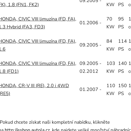
09.2005 -
FK), 1.8 (FN1, FK2)
KW
PS
HONDA, CIVIC VIII limuzína (FD, FA),
70
95
01.2006 -
1.3 Hybrid (FA3, FD3)
KW
PS
HONDA, CIVIC VIII limuzína (FD, FA),
84
114
09.2005 -
1.6
KW
PS
HONDA, CIVIC VIII limuzína (FD, FA),
09.2005 -
103
140
1.8 (FD1)
02.2012
KW
PS
HONDA, CR-V III (RE), 2.0 i 4WD
110
150
01.2007 -
(RE5)
KW
PS
Pokud chcete získat naši kompletní nabídku, klikněte
na
http://eshop.autola.cz
, kde najdete velké množství náhradníc