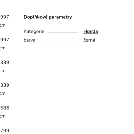
1997
Doplňkové parametry
ccm
Kategorie
Honda
1997
barva
černá
ccm
1339
ccm
1339
ccm
1586
ccm
1799