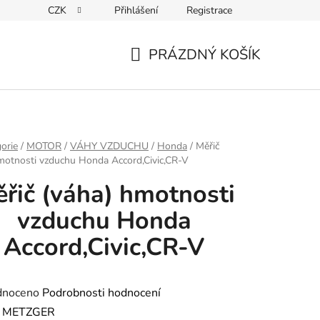
CZK
Přihlášení
Registrace
Kontakty
PRÁZDNÝ KOŠÍK
NÁKUPNÍ
KOŠÍK
orie
/
MOTOR
/
VÁHY VZDUCHU
/
Honda
/
Měřič
motnosti vzduchu Honda Accord,Civic,CR-V
řič (váha) hmotnosti
vzduchu Honda
Accord,Civic,CR-V
né
dnoceno
Podrobnosti hodnocení
ení
:
METZGER