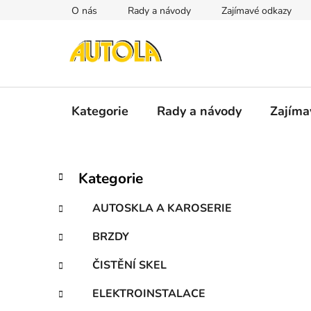
Přejít
O nás
Rady a návody
Zajímavé odkazy
na
obsah
Kategorie
Rady a návody
Zajíma
P
K
Přeskočit
Kategorie
a
kategorie
o
t
s
AUTOSKLA A KAROSERIE
e
t
g
BRZDY
r
o
a
r
ČISTĚNÍ SKEL
i
n
e
n
ELEKTROINSTALACE