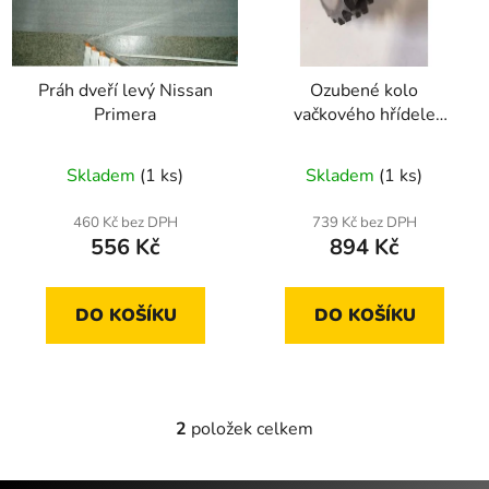
s
r
p
o
r
d
Práh dveří levý Nissan
Ozubené kolo
o
u
Primera
vačkového hřídele
d
k
Nissan Almera,
u
t
Primera, X-Trail 2.2 dCi,
Skladem
(1 ks)
Skladem
(1 ks)
k
ů
2.2Di
t
460 Kč bez DPH
739 Kč bez DPH
ů
556 Kč
894 Kč
DO KOŠÍKU
DO KOŠÍKU
2
položek celkem
O
v
l