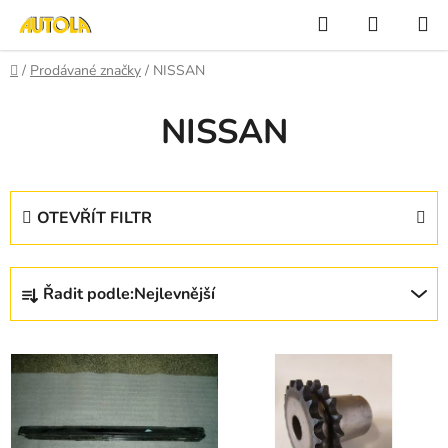
Přejít
Hledat
NÁKUP
na
KOŠÍK
obsah
Domů
/
Prodávané značky
/
NISSAN
NISSAN
OTEVŘÍT FILTR
Ř
Řadit podle:
Nejlevnější
a
z
V
e
ý
n
p
í
i
p