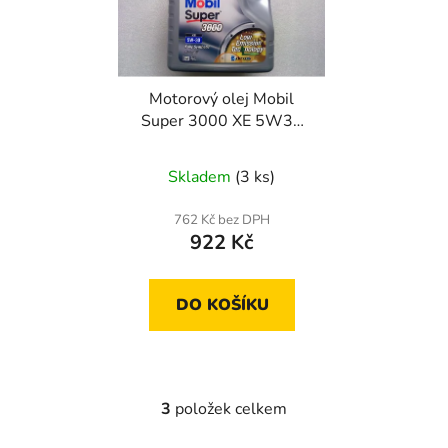
Motorový olej Mobil
Super 3000 XE 5W30
4 litry
Skladem
(3 ks)
762 Kč bez DPH
922 Kč
DO KOŠÍKU
3
položek celkem
O
v