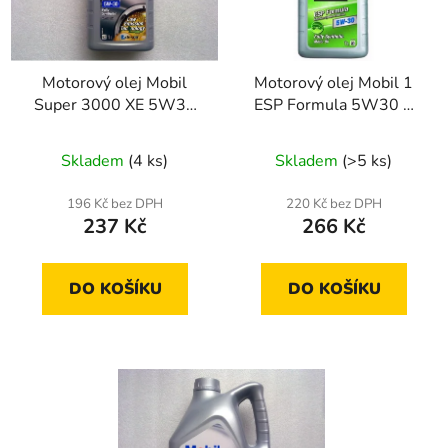
s
r
p
o
r
d
Motorový olej Mobil
Motorový olej Mobil 1
o
u
Super 3000 XE 5W30
ESP Formula 5W30 1
d
k
1Litr
litr
u
t
Skladem
(4 ks)
Skladem
(>5 ks)
k
ů
t
196 Kč bez DPH
220 Kč bez DPH
ů
237 Kč
266 Kč
DO KOŠÍKU
DO KOŠÍKU