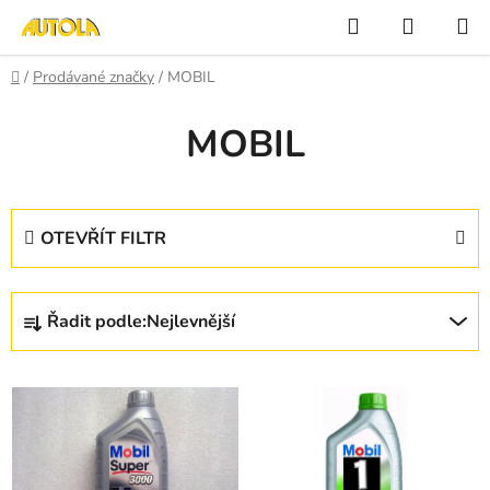
Přejít
Hledat
NÁKUP
na
KOŠÍK
obsah
Domů
/
Prodávané značky
/
MOBIL
MOBIL
OTEVŘÍT FILTR
Ř
Řadit podle:
Nejlevnější
a
z
V
e
ý
n
p
í
i
p