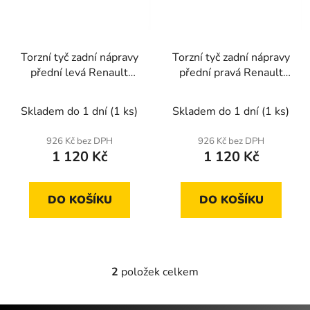
s
r
p
o
r
d
Torzní tyč zadní nápravy
Torzní tyč zadní nápravy
o
u
přední levá Renault
přední pravá Renault
d
k
Kangoo
Kangoo
u
t
Skladem do 1 dní
(1 ks)
Skladem do 1 dní
(1 ks)
k
ů
t
926 Kč bez DPH
926 Kč bez DPH
ů
1 120 Kč
1 120 Kč
DO KOŠÍKU
DO KOŠÍKU
2
položek celkem
O
v
l