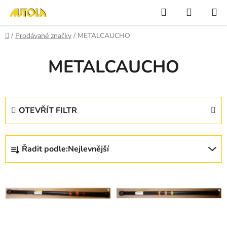
Přejít
Hledat
NÁKUP
na
KOŠÍK
obsah
Domů
/
Prodávané značky
/
METALCAUCHO
METALCAUCHO
OTEVŘÍT FILTR
Ř
Řadit podle:
Nejlevnější
a
z
V
e
ý
n
p
í
i
p