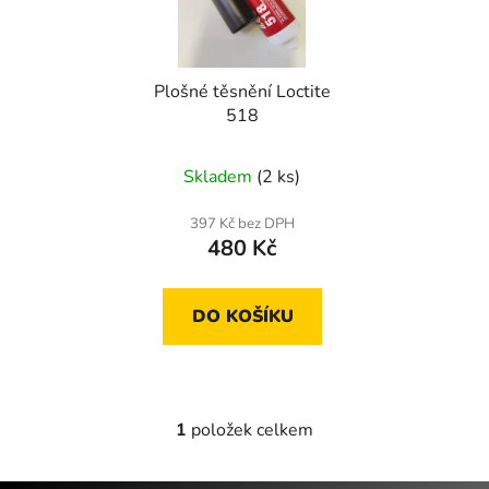
s
r
p
o
r
d
Plošné těsnění Loctite
o
u
518
d
k
u
t
Skladem
(2 ks)
k
ů
t
397 Kč bez DPH
ů
480 Kč
DO KOŠÍKU
1
položek celkem
O
v
l