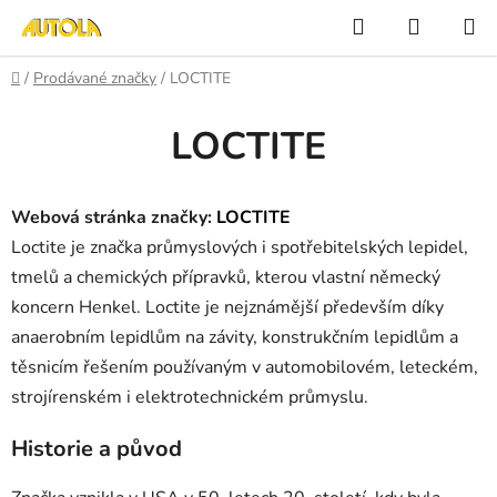
Přejít
Hledat
NÁKUP
na
KOŠÍK
obsah
Domů
/
Prodávané značky
/
LOCTITE
LOCTITE
Webová stránka značky:
LOCTITE
Loctite
je značka průmyslových i spotřebitelských lepidel,
tmelů a chemických přípravků, kterou vlastní německý
koncern
Henkel
. Loctite je nejznámější především díky
anaerobním lepidlům na závity, konstrukčním lepidlům a
těsnicím řešením používaným v automobilovém, leteckém,
strojírenském i elektrotechnickém průmyslu.
Historie a původ