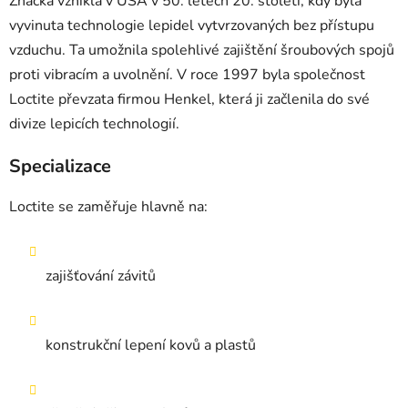
Značka vznikla v USA v 50. letech 20. století, kdy byla
vyvinuta technologie lepidel vytvrzovaných bez přístupu
vzduchu. Ta umožnila spolehlivé zajištění šroubových spojů
proti vibracím a uvolnění. V roce 1997 byla společnost
Loctite převzata firmou Henkel, která ji začlenila do své
divize lepicích technologií.
Specializace
Loctite se zaměřuje hlavně na:
zajišťování závitů
konstrukční lepení kovů a plastů