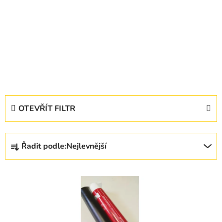
OTEVŘÍT FILTR
Ř
Řadit podle:
Nejlevnější
a
z
V
e
ý
n
p
í
i
p