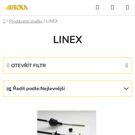
Přejít
Hledat
NÁKUP
na
KOŠÍK
obsah
Domů
/
Prodávané značky
/
LINEX
LINEX
OTEVŘÍT FILTR
Ř
Řadit podle:
Nejlevnější
a
z
V
e
ý
n
p
í
i
p