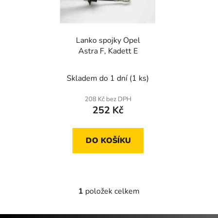
s
r
p
o
r
d
Lanko spojky Opel
o
u
Astra F, Kadett E
d
k
u
t
Skladem do 1 dní
(1 ks)
k
ů
t
208 Kč bez DPH
ů
252 Kč
DO KOŠÍKU
1
položek celkem
O
v
l