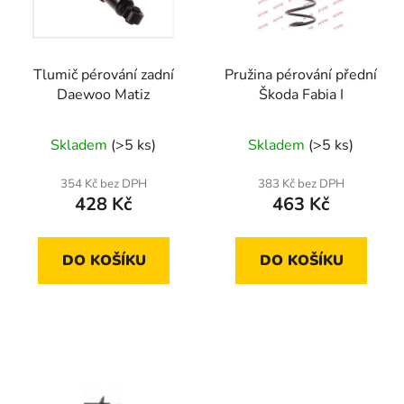
s
r
p
o
r
d
Tlumič pérování zadní
Pružina pérování přední
o
u
Daewoo Matiz
Škoda Fabia I
d
k
u
t
Skladem
(>5 ks)
Skladem
(>5 ks)
k
ů
t
354 Kč bez DPH
383 Kč bez DPH
ů
428 Kč
463 Kč
DO KOŠÍKU
DO KOŠÍKU