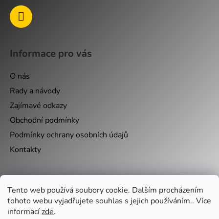
i
s
u
Informace pro vás
O nás
Rady a návody
Zajímavé odkazy
Obchodní podmínky
Podmínky ochrany osobních údajů
Kontakty
Nákupní košík
Tento web používá soubory cookie. Dalším procházením
tohoto webu vyjadřujete souhlas s jejich používáním.. Více
0
KS /
0 KČ
informací
zde
.