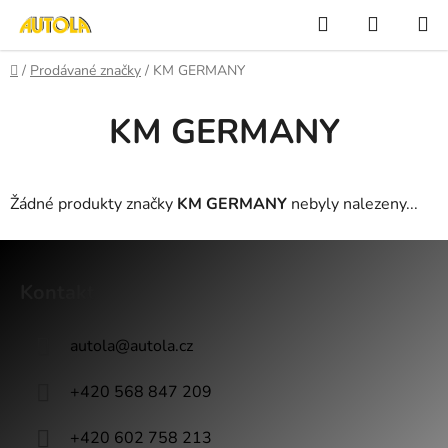
Přejít
Hledat
NÁKUP
na
KOŠÍK
obsah
Domů
/
Prodávané značky
/
KM GERMANY
KM GERMANY
Žádné produkty značky
KM GERMANY
nebyly nalezeny...
Z
á
Kontakt
p
a
autola
@
autola.cz
t
í
+420 568 847 209
+420 602 758 213