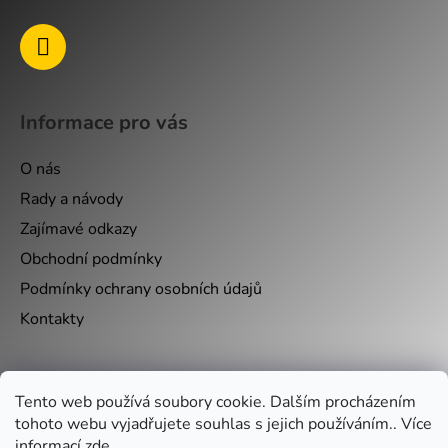
Informace pro vás
O nás
Rady a návody
Zajímavé odkazy
Obchodní podmínky
Podmínky ochrany osobních údajů
Kontakty
Nákupní košík
Tento web používá soubory cookie. Dalším procházením
tohoto webu vyjadřujete souhlas s jejich používáním.. Více
0
KS /
0 KČ
informací
zde
.