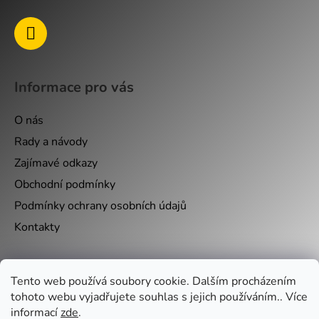
Informace pro vás
O nás
Rady a návody
Zajímavé odkazy
Obchodní podmínky
Podmínky ochrany osobních údajů
Kontakty
Nákupní košík
Tento web používá soubory cookie. Dalším procházením
tohoto webu vyjadřujete souhlas s jejich používáním.. Více
informací
zde
.
0
KS /
0 KČ