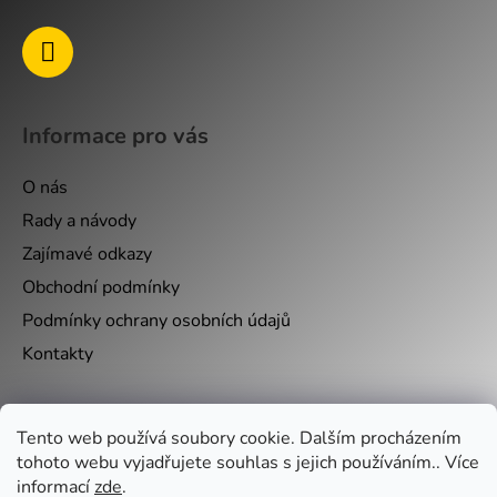
Informace pro vás
O nás
Rady a návody
Zajímavé odkazy
Obchodní podmínky
Podmínky ochrany osobních údajů
Kontakty
Nákupní košík
Tento web používá soubory cookie. Dalším procházením
tohoto webu vyjadřujete souhlas s jejich používáním.. Více
informací
zde
.
0
KS /
0 KČ