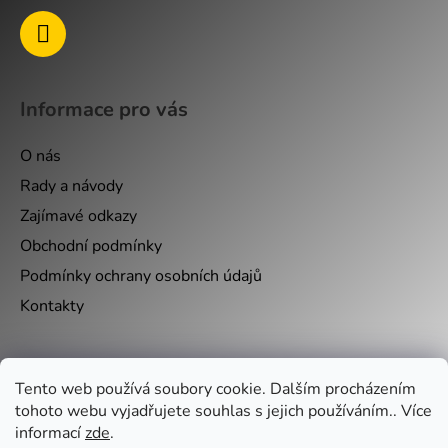
i
s
u
Informace pro vás
O nás
Rady a návody
Zajímavé odkazy
Obchodní podmínky
Podmínky ochrany osobních údajů
Kontakty
Nákupní košík
Tento web používá soubory cookie. Dalším procházením
tohoto webu vyjadřujete souhlas s jejich používáním.. Více
0
KS /
0 KČ
informací
zde
.