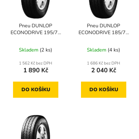
s
r
p
o
r
d
Pneu DUNLOP
Pneu DUNLOP
o
u
ECONODRIVE 195/75
ECONODRIVE 185/75
d
k
R16 107R
R16 104R
u
t
Skladem
(2 ks)
Skladem
(4 ks)
k
ů
t
1 562 Kč bez DPH
1 686 Kč bez DPH
ů
1 890 Kč
2 040 Kč
DO KOŠÍKU
DO KOŠÍKU