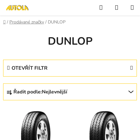
Přejít
Hledat
NÁKUP
na
KOŠÍK
obsah
Domů
/
Prodávané značky
/
DUNLOP
DUNLOP
OTEVŘÍT FILTR
Ř
Řadit podle:
Nejlevnější
a
z
V
e
ý
n
p
í
i
p