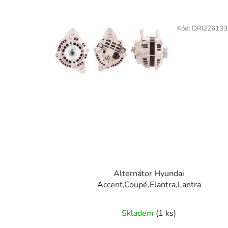
V
ý
Kód:
DRI226133
p
i
s
p
r
o
d
u
k
t
Alternátor Hyundai
ů
Accent,Coupé,Elantra,Lantra
Skladem
(1 ks)