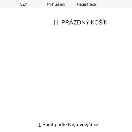
CZK
Přihlášení
Registrace
Kontakty
PRÁZDNÝ KOŠÍK
NÁKUPNÍ
KOŠÍK
Ř
Řadit podle:
Nejlevnější
a