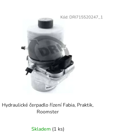
z
e
Kód:
DRI715520247_1
n
í
p
r
o
d
u
k
t
ů
Hydraulické čerpadlo řízení Fabia, Praktik,
Roomster
Skladem
(1 ks)