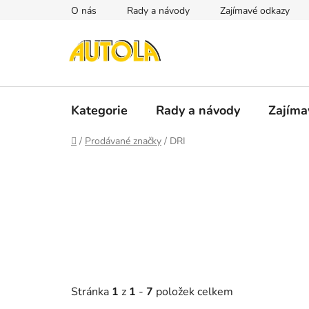
Přejít
O nás
Rady a návody
Zajímavé odkazy
na
obsah
Kategorie
Rady a návody
Zajíma
Domů
/
Prodávané značky
/
DRI
Stránka
1
z
1
-
7
položek celkem