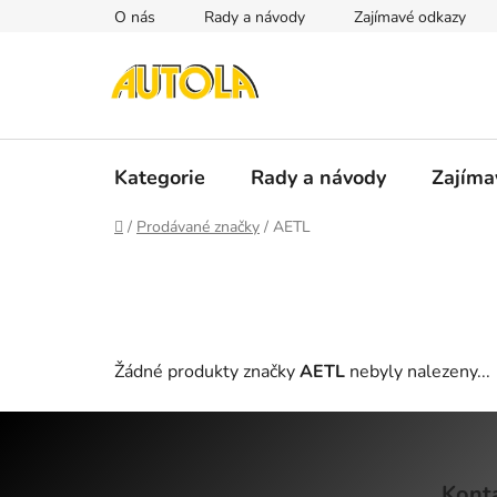
Přejít
O nás
Rady a návody
Zajímavé odkazy
na
obsah
Kategorie
Rady a návody
Zajíma
Domů
/
Prodávané značky
/
AETL
Žádné produkty značky
AETL
nebyly nalezeny...
Z
á
Kont