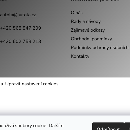
O nás
autola
@
autola.cz
Rady a návody
+420 568 847 209
Zajímavé odkazy
Obchodní podmínky
+420 602 758 213
Podmínky ochrany osobních 
Kontakty
na.
Upravit nastavení cookies
oužívá soubory cookie. Dalším
Odmítnout