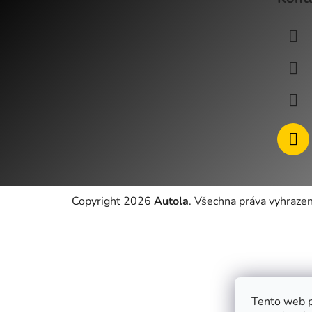
p
a
t
í
Copyright 2026
Autola
. Všechna práva vyhraze
Tento web p