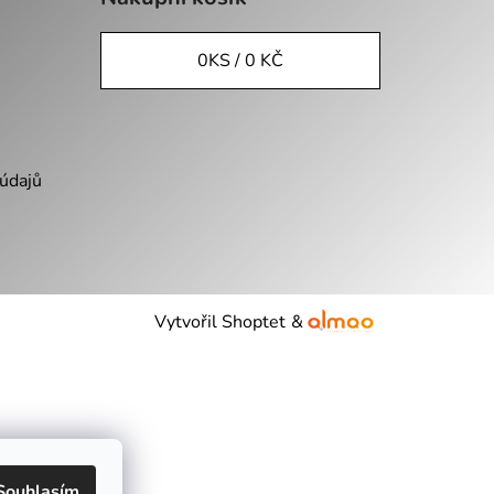
0
KS /
0 KČ
údajů
Vytvořil Shoptet
&
Souhlasím